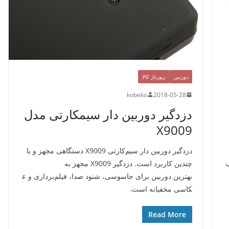
دوربین
رپورتاژ کالا
kobeko
2018-05-28
دزدگیر دوربین دار سیمکارتی مدل
X9009
دزدگیر دوربین دار سیم‌کارتی X9009 دستگاهی مجهز و با
اب
چندین کاربرد است. دزدگیر X9009 مجهز به
بهترین دوربین برای جاسوسی، شنود صدا، فیلم‌برداری و ع
کاسی مخفیانه است.
Read More