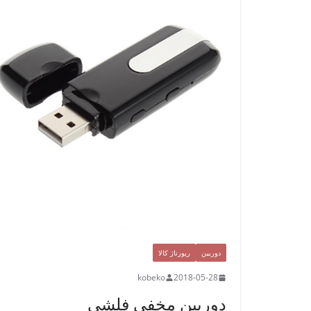
دوربین
رپورتاژ کالا
kobeko
2018-05-28
دوربین مخفی فلشی