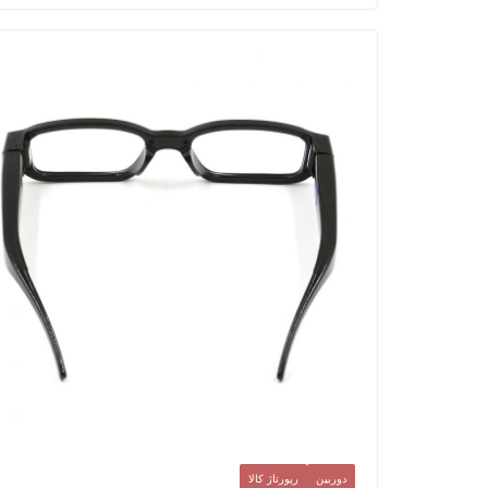
دوربین
رپورتاژ کالا