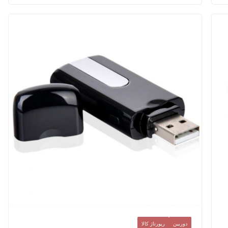
دوربین
رپورتاژ کالا