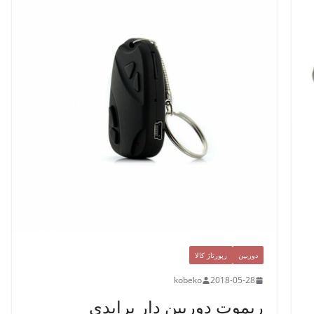
دوربین
رپورتاژ کالا
kobeko
2018-05-28
ریموت دوربین دار پرایدی