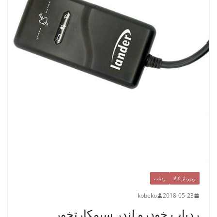
رپورتاژ کالا
ردیاب
kobeko
2018-05-23
ردیاب خودرو لندر سیمکارتخور