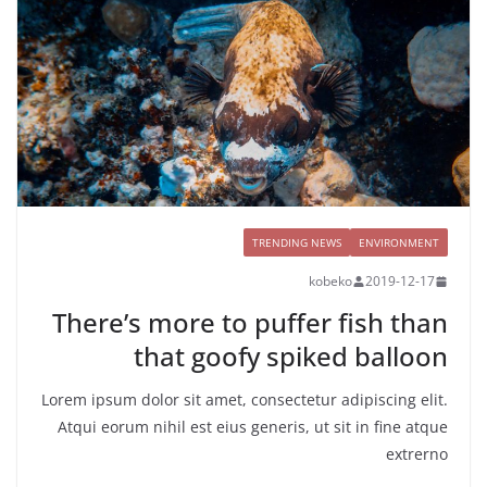
TRENDING NEWS
ENVIRONMENT
kobeko
2019-12-17
There’s more to puffer fish than
that goofy spiked balloon
Lorem ipsum dolor sit amet, consectetur adipiscing elit.
Atqui eorum nihil est eius generis, ut sit in fine atque
extrerno