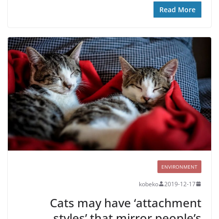
Read More
ENVIRONMENT
kobeko
2019-12-17
Cats may have ‘attachment
styles’ that mirror people’s