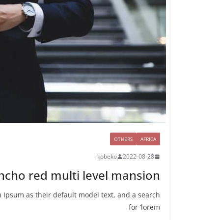
OTHERS
AFRICA
kobeko
2022-08-28
ncho red multi level mansion
Ipsum as their default model text, and a search
for ‘lorem