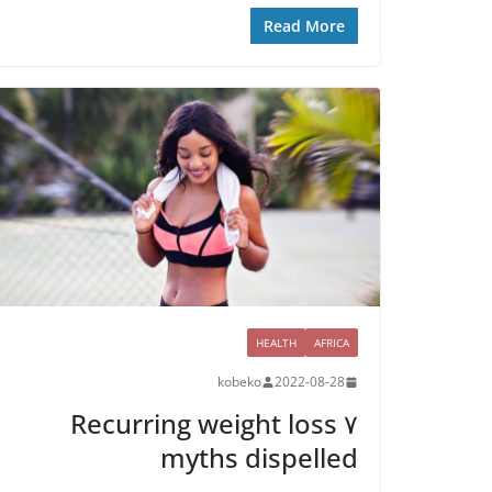
Read More
HEALTH
AFRICA
kobeko
2022-08-28
۷ Recurring weight loss
myths dispelled