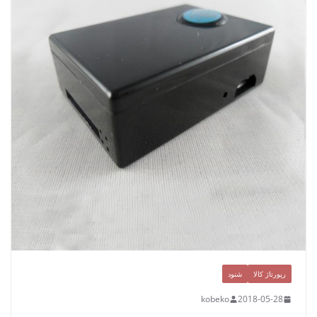
رپورتاژ کالا
شنود
kobeko
2018-05-28