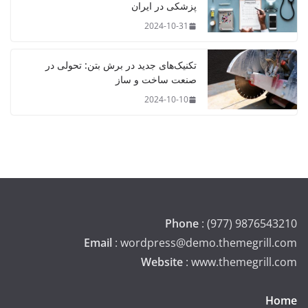
پزشکی در ایران
2024-10-31
تکنیک‌های جدید در برش بتن: تحولی در
صنعت ساخت و ساز
2024-10-10
Phone
: (977) 9876543210
Email
: wordpress@demo.themegrill.com
Website
: www.themegrill.com
Home